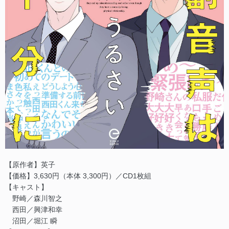
【原作者】英子
【価格】3,630円（本体 3,300円）／CD1枚組
【キャスト】
野崎／森川智之
西田／興津和幸
沼田／堀江 瞬